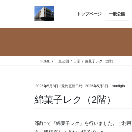
コ
ナ
ン
ビ
トップページ
一般公開
テ
ゲ
ン
ー
ツ
シ
へ
ョ
ス
ン
キ
に
ッ
移
HOME
一般公開
日常
綿菓子レク（2階）
プ
動
2026年5月8日
/ 最終更新日時 :
2026年5月8日
sunligth
綿菓子レク（2階）
2階にて『綿菓子レク』を行いました。ご利