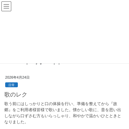
コ
ナ
ン
ビ
テ
ゲ
ン
ー
一般公開
ツ
シ
へ
ョ
ス
ン
HOME
一般公開
2026年4月24日
キ
に
ッ
移
プ
動
2026年4月24日
2026年4月24日
日常
歌のレク
歌う前にはしっかりと口の体操を行い、準備を整えてから『故
郷』をご利用者様皆様で歌いました。懐かしい歌に、昔を思い出
しながら口ずさむ方もいらっしゃり、和やかで温かいひとときと
なりました。